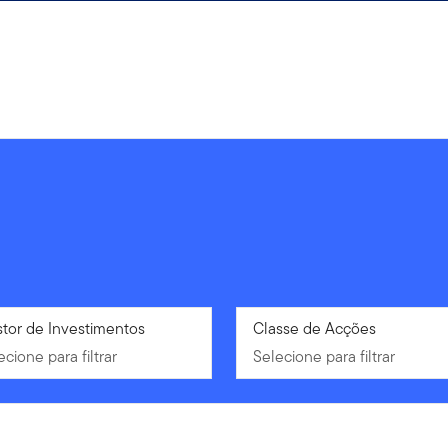
ecione para filtrar
tor de Investimentos
Selecione para filtrar
Classe de Acções
ecione para filtrar
Selecione para filtrar