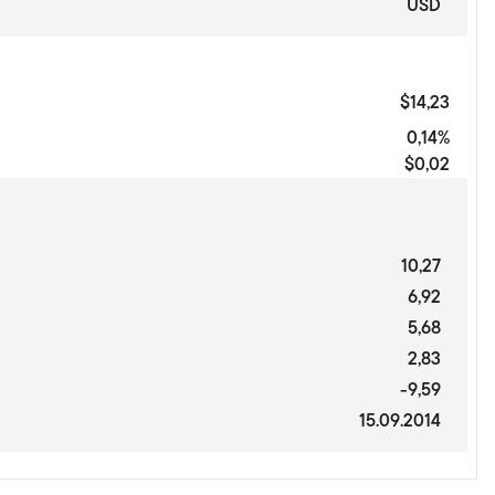
USD
$14,23
0,14%
$0,02
10,27
6,92
5,68
2,83
-9,59
15.09.2014